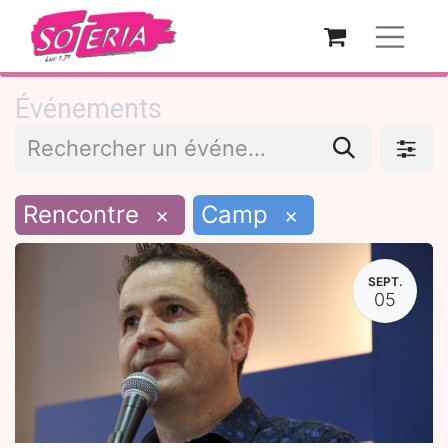
Événements
Rencontre
Camp
×
×
SEPT.
05